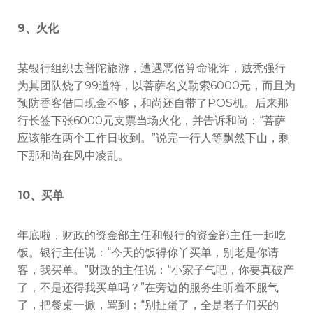
9、火化
某银行组织去普陀旅游，遭遇恶僧算命讹诈，贼秃强行
为其团队烧了99道符，以菩萨名义勒索6000元，而且为
预防香客借口现金不够，和尚还自带了POS机。后来那
行长签下张6000元支票当场火化，并告诉和尚：“菩萨
应该能在两个工作日收到。”说完一行人等飘然下山，剩
下那和尚在风中凌乱。
10、买单
年底啦，财政的资金部主任和银行的资金部主任一起吃
饭。银行主任说：“今天的饭得你丫买单，别老是你请
客，我买单。”财政的主任说：“小家子气吧，你要真破产
了，不是还得我买单吗？”在旁边的服务生听着不服气
了，把餐桌一掀，骂到：“别扯蛋了，全是老子们买的