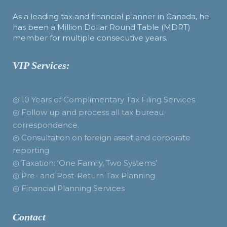
As a leading tax and financial planner in Canada, he
has been a Million Dollar Round Table (MDRT)
member for multiple consecutive years.
VIP Services:
◎ 10 Years of Complimentary Tax Filing Services
◎ Follow up and process all tax bureau
correspondence.
◎ Consultation on foreign asset and corporate
reporting
◎ Taxation: ‘One Family, Two Systems’
◎ Pre- and Post-Return Tax Planning
◎ Financial Planning Services
Contact