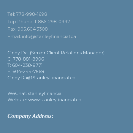
Tel: 778-998-1698
Top Phone: 1-866-298-0997
Fax: 905.604.3308
Email: info@stanleyfinancial.ca
Cindy Dai (Senior Client Relations Manager)
C: 778-881-8906
T: 604-238-9771
F: 604-244-7568
Cindy.Dai@StanleyFinancial.ca
WeChat: stanleyfinancial
Website: www.stanleyfinancial.ca
Company Address: