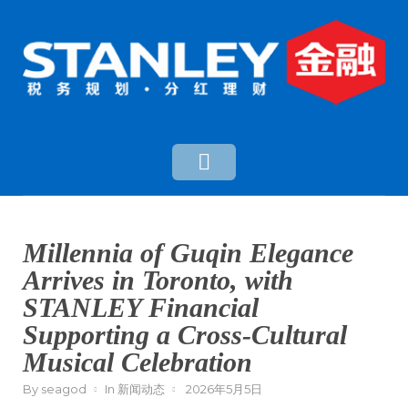
Millennia of Guqin Elegance
Arrives in Toronto, with
STANLEY Financial
Supporting a Cross-Cultural
Musical Celebration
By
seagod
In
新闻动态
2026年5月5日