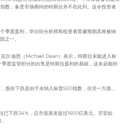
标普500指数，备受市场期待的特斯拉并不在此列。这令投资者
四个季度盈利，华尔街分析师和投资者普遍预期其将被纳
原因之一。
析师迈克尔·迪恩（Michael Dean）表示，特斯拉未能进入标
上个季度监管积分的出售是特斯拉盈利的基础，这未必能持
“一方面，股价下跌是由于未纳入标普500指数，但另一方面，
拉已下跌34％，总市值蒸发超过1600亿美元。尽管如
倍。