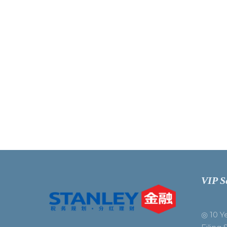
VIP S
◎ 10 Y