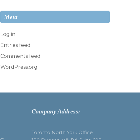
Meta
Log in
Entries feed
Comments feed
WordPress.org
Company Address:
Toronto North York Office