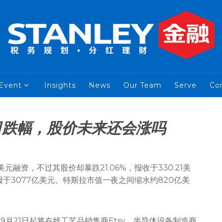
Event
Insights
News
Our Team
Serve
Co
日跌幅，股价未来还会涨吗
融资，不过其股价却暴跌21.06%，报收于330.21美
于3077亿美元。特斯拉市值一夜之间缩水约820亿美
月21日起将在线工艺品销售商Etsy、半导体设备制造商