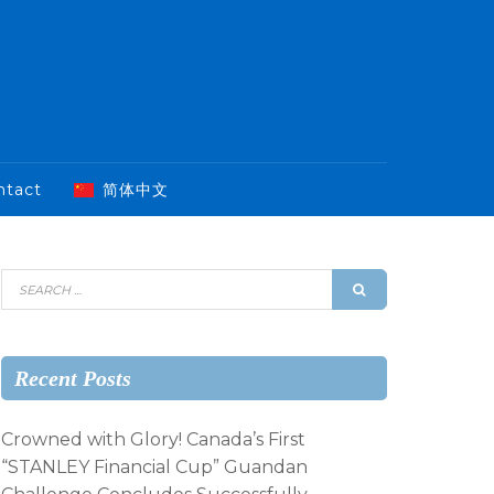
ntact
简体中文
Recent Posts
Crowned with Glory! Canada’s First
“STANLEY Financial Cup” Guandan