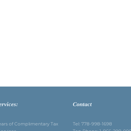
ervices:
Contact
ears of Complimentary Tax
Tel: 778-998-1698