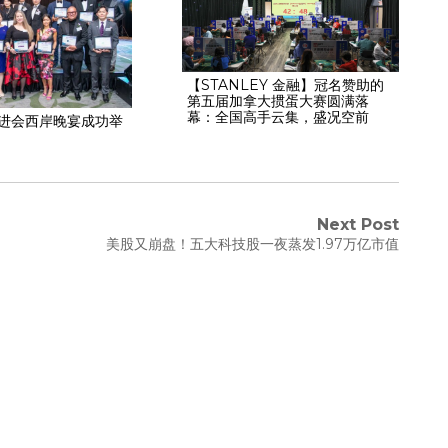
【STANLEY 金融】冠名赞助的
第五届加拿大掼蛋大赛圆满落
幕：全国高手云集，盛况空前
协进会西岸晚宴成功举
Next Post
美股又崩盘！五大科技股一夜蒸发1.97万亿市值