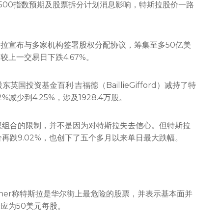
500指数预期及股票拆分计划消息影响，特斯拉股价一路
斯拉宣布与多家机构签署股权分配协议，筹集至多50亿美
上一交易日下跌4.67%。
投资基金百利·吉福德（BaillieGifford）减持了特
减少到4.25%，涉及1928.4万股。
权组合的限制，并不是因为对特斯拉失去信心。但特斯拉
价再跌9.02%，也创下了五个多月以来单日最大跌幅。
id Trainer称特斯拉是华尔街上最危险的股票，并表示基本面并
应为50美元每股。