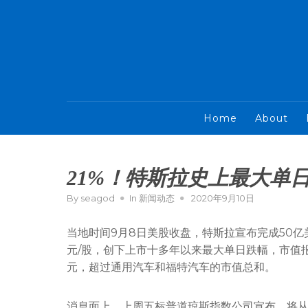
Home
About
21%！特斯拉史上最大单
By
seagod
In
新闻动态
2020年9月10日
当地时间9月8日美股收盘，特斯拉宣布完成50亿美元
元/股，创下上市十多年以来最大单日跌幅，市值报
元，超过通用汽车和福特汽车的市值总和。
消息面上，上周五标普道琼斯指数公司宣布，将从9