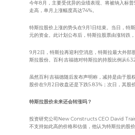
今年8月，主要受优异的业绩表现、将被纳入标普
走高，单月上涨幅度高达74%。
特斯拉股价上涨的势头在9月1日结束。当日，特
元的资金。此计划公布后，特斯拉股票由涨转跌，较
9月2日，特斯拉再迎利空消息，特斯拉最大外部股东英国
斯拉股份。百利·吉福德对特斯拉的持股比例从6.32%
虽然百利·吉福德随后发布声明称，减持是由于股
股价在9月2日收盘还是下跌5.83%；次日，其股
特斯拉股价未来还会转涨吗？
投资研究公司New Constructs CEO Dav
不支持如此高的价格和估值，他认为特斯拉的股价