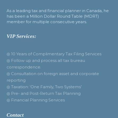
As a leading tax and financial planner in Canada, he
has been a Million Dollar Round Table (MDRT)
member for multiple consecutive years.
VIP Services:
◎ 10 Years of Complimentary Tax Filing Services
◎ Follow up and process all tax bureau
correspondence.
◎ Consultation on foreign asset and corporate
reporting
◎ Taxation: ‘One Family, Two Systems’
◎ Pre- and Post-Return Tax Planning
◎ Financial Planning Services
Contact