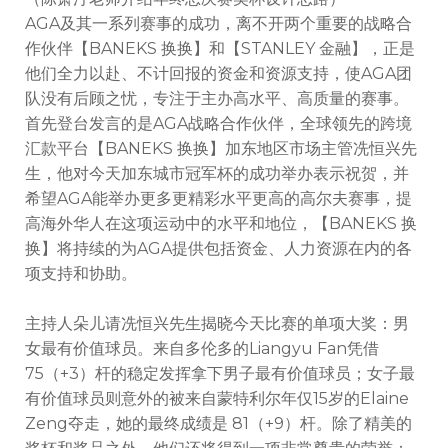
AGA及其一系列赛事的成功，离不开两个重要的战略合
作伙伴
【
BANEKS 换换
】
和【STANLEY 金融】，正是
他们全力以赴、不计回报的资金和资源支持，使AGA团
队没有后顾之忧，专注于主办高水平、高质量的赛事。
首先登台发言的是AGA战略合作伙伴，全球领先的跨境
汇款平台【BANEKS 换换】加东地区市场主管冼恒兴先
生，他对今天加东城市冠军杯的成功举办表示祝贺，并
希望AGA能举办更多更精彩水平更高的高尔夫赛事，提
高海外华人在这项运动中的水平和地位，【BANEKS 换
换】将持续的为AGA提供包括资金、人力资源在内的各
项支持和协助。
主持人朵儿请冼恒兴先生揭晓今天比赛的单项大奖：男
女最有价值球员。来自多伦多的Liangyu Fan凭借
75（+3）杆的稳定发挥拿下男子最有价值球员；女子最
有价值球员则意外的被来自蒙特利尔年仅15岁的Elaine
Zeng夺走，她的最终成绩是 81（+9）杆。除了精美的