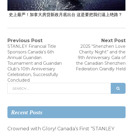
史上最严！加拿大房贷新政月底出台 这是要把我们逼上绝路？
Previous Post
Next Post
STANLEY Financial Title
2025 “Shenzhen Love
Sponsors Canada’s 6th
Charity Night” and the
Annual Guandan
9th Anniversary Gala of
Tournament and Guandan
the Canadian Shenzhen
Club’s 10th Anniversary
Federation Grandly Held
Celebration, Successfully
Concluded
Recent Posts
Crowned with Glory! Canada’s First “STANLEY