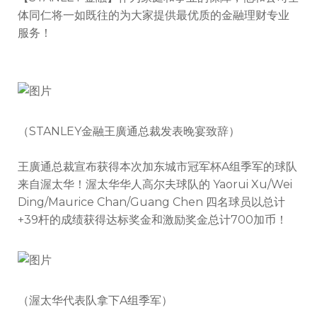
体同仁将一如既往的为大家提供最优质的金融理财专业
服务！
（STANLEY金融王廣通总裁发表晚宴致辞）
王廣通总裁宣布获得本次加东城市冠军杯A组季军的球队
来自渥太华！渥太华华人高尔夫球队的 Yaorui Xu/Wei
Ding/Maurice Chan/Guang Chen 四名球员以总计
+39杆的成绩获得达标奖金和激励奖金总计700加币！
（渥太华代表队拿下A组季军）