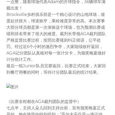
一点整，随着球场代表Adam的开球指令，36辆球车满
载出发！
Brockville乡村俱乐部是一个精心设计的山地球场，坡
度起伏很大，球道狭窄，果岭难度异常的高。本次赛事
大部分球员都是第一次体验这个球场，也为预测比赛成
绩和排名带来了很大的难度。裁判长带领AGA裁判团队
严格监督比赛过程，按照比赛规则纠正错误，公平处
罚。经过近6个小时的激烈争夺，大家陆续收杆返回，
AGA记分团队认真核对每一张计分卡，为颁奖晚宴做好
计分统计工作。
最后一组Junior队员完赛返回，比赛正式结束，大家回
到餐厅用餐的同时，等待计分团队最后的统计结果。
（比赛全程都在AGA裁判团队的监督中）
七点半，主持人朵儿回到主持台前，宣布颁奖晚宴正式
开始。她在致辞中特别提到：“高尔夫不仅是一项运动，