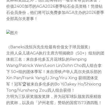
奖杯和奖品之外，他们还将得到一项非常尊贵的荣誉：
价值2400
加币
的AGA2026赛季钻石会员资格！凭借钻
石会员身份，他们将可以免费参加AGA主办的2026赛季
全部高尔夫赛事！
（Baneks冼恒兴先生给最有价值女子球员颁奖）
主持人朵儿请AGA执行主席方明揭晓B（50+）组别的团
体前三名：来自多伦多五月花球队的Renping
Wang/Patrick Wen/Leon Lin/John Cho四人组合拿
下 50+组的团体季军！来自滑铁卢华人高尔夫俱乐部的
Xin Pan/Frank Yang/Li Jing/Yiru Xing 获得团体亚
军！冠军🏆被来自多伦多的Bo Yi/Jakey Ho/Shixiong
Tong/Yunsheng Zou四人组合获得！
方明为三队获奖颁发奖牌，并为冠军球队颁发四座精致
的奖杯，以及由「泸州老窖」赞助的国窖1573酒四瓶！