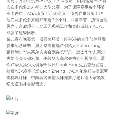
同时，方明特别对AGA义工团队致谢，因为这是AGA首
次在多伦多之外举办大型比赛，为了保障赛事各个环节
不出差错，AGA动员了近30名义工负责赛事各项工作，
他们从多伦多来回开车近7个小时，非常辛苦，所谓台前
风光，台后艰辛，义工无私的工作和奉献成就了AGA，
成就了这些比赛。
朵儿宣布晚宴第一项颁奖环节：给AGA的合作伙伴颁发
赛事纪念证书，渥太华唐博地产创始人Helen Tang、
蒙特利尔华人高尔夫协会副会长李丹、渥太华华人高尔
夫协会会长穆宏超、伦敦华人高尔夫协会会长罗非、滑
铁卢华人高尔夫俱乐部队长Frank Yang先后登台发言，
随后AGA赛事总监Leon Zheng、AGA 年终总决赛冠军
奖杯设计师，中国著名雕塑大师陈箫汀老师给大家颁发
纪念证书并合影留念。