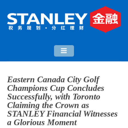
Eastern Canada City Golf
Champions Cup Concludes
Successfully, with Toronto
Claiming the Crown as
STANLEY Financial Witnesses
a Glorious Moment