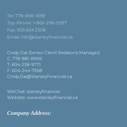
Tel: 778-998-1698
Top Phone: 1-866-298-0997
Fax: 905.604.3308
Email: info@stanleyfinancial.ca
Cindy Dai (Senior Client Relations Manager)
C: 778-881-8906
T: 604-238-9771
F: 604-244-7568
Cindy.Dai@StanleyFinancial.ca
WeChat: stanleyfinancial
Website: www.stanleyfinancial.ca
Company Address: