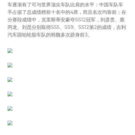
车逐渐有了可与世界顶尖车队比肩的水平：中国车队车
手占据了总成绩榜前十名中的4席，而且名次均靠前；在
分赛段成绩中，克里斯蒂安豪夺SS12冠军，刘彦贵、鹿
丙龙、刘昆分别取得SS5、SS9、SS12第2的成绩，吉利
汽车固铂轮胎车队的韩魏多次跻身前3。