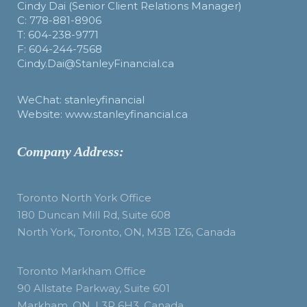
Cindy Dai (Senior Client Relations Manager)
C: 778-881-8906
T: 604-238-9771
F: 604-244-7568
Cindy.Dai@StanleyFinancial.ca
WeChat: stanleyfinancial
Website: www.stanleyfinancial.ca
Company Address:
Toronto North York Office
180 Duncan Mill Rd, Suite 608
North York, Toronto, ON, M3B 1Z6, Canada
Toronto Markham Office
90 Allstate Parkway, Suite 601
Markham, ON, L3R 6H3, Canada