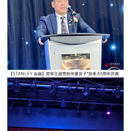
【STANLEY 金融】荣幸主题赞助华夏良子*加拿大5周年庆典