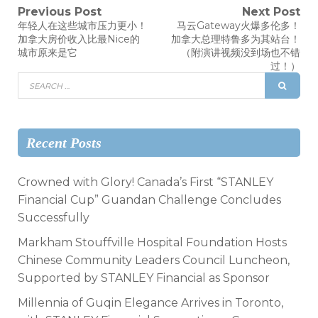
Previous Post
Next Post
年轻人在这些城市压力更小！
马云Gateway火爆多伦多！
加拿大房价收入比最Nice的
加拿大总理特鲁多为其站台！
城市原来是它
（附演讲视频没到场也不错
过！）
Recent Posts
Crowned with Glory! Canada’s First “STANLEY
Financial Cup” Guandan Challenge Concludes
Successfully
Markham Stouffville Hospital Foundation Hosts
Chinese Community Leaders Council Luncheon,
Supported by STANLEY Financial as Sponsor
Millennia of Guqin Elegance Arrives in Toronto,