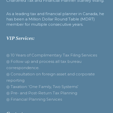
Chartered Tax and Financial Planner Stanley Wang.
As a leading tax and financial planner in Canada, he
has been a Million Dollar Round Table (MDRT)
member for multiple consecutive years.
VIP Services:
◎ 10 Years of Complimentary Tax Filing Services
◎ Follow up and process all tax bureau
correspondence.
◎ Consultation on foreign asset and corporate
reporting
◎ Taxation: ‘One Family, Two Systems’
◎ Pre- and Post-Return Tax Planning
◎ Financial Planning Services