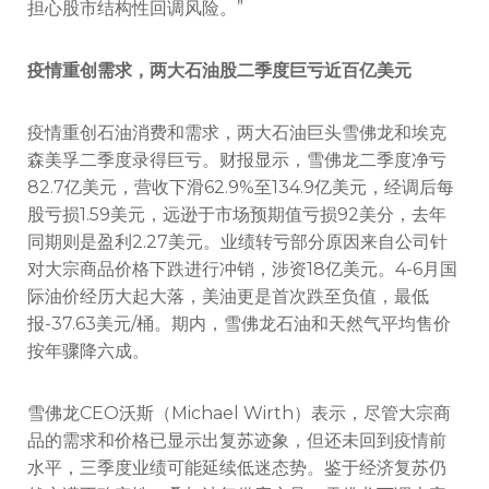
担心股市结构性回调风险。”
疫情重创需求，两大石油股二季度巨亏近百亿美元
疫情重创石油消费和需求，两大石油巨头雪佛龙和埃克
森美孚二季度录得巨亏。财报显示，雪佛龙二季度净亏
82.7亿美元，营收下滑62.9%至134.9亿美元，经调后每
股亏损1.59美元，远逊于市场预期值亏损92美分，去年
同期则是盈利2.27美元。业绩转亏部分原因来自公司针
对大宗商品价格下跌进行冲销，涉资18亿美元。4-6月国
际油价经历大起大落，美油更是首次跌至负值，最低
报-37.63美元/桶。期内，雪佛龙石油和天然气平均售价
按年骤降六成。
雪佛龙CEO沃斯（Michael Wirth）表示，尽管大宗商
品的需求和价格已显示出复苏迹象，但还未回到疫情前
水平，三季度业绩可能延续低迷态势。鉴于经济复苏仍