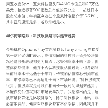
周五收盘价计，五大科技巨头FAAMG市值总和6.7万亿
美元，接近标普500指数总市值的四分之一，超过日本
股市
总市值，年初至今这些个股累计涨幅介于15-71%，
其中亚马逊涨最多，谷歌涨幅最小。
华尔街策略师：科技股就是可以越来越贵
金融机构OptionsPlay首席策略师Tony Zhang在接受
第一财经采访时表示，疫情期间的科技股无论是经营情
况还是股价表现都更为抗跌，尽管利润率小幅下滑，但
整体仍然健康。他并不否认科技股估值过高，但考虑到
当前利率水平远低于十年前，传统的估值指标例如市盈
率、市净率等已不再适用于当下市场环境。“科技股确实
很贵，但股票就是可以在相当长一段时间里越来越贵，
不能仅凭估值就判断市场要暴跌了。我想指出的是，这
波市场反弹还是比较健康的，除了科技板块，通讯、非
必需消费品、健康医疗板块都有不俗涨幅，因此我并不