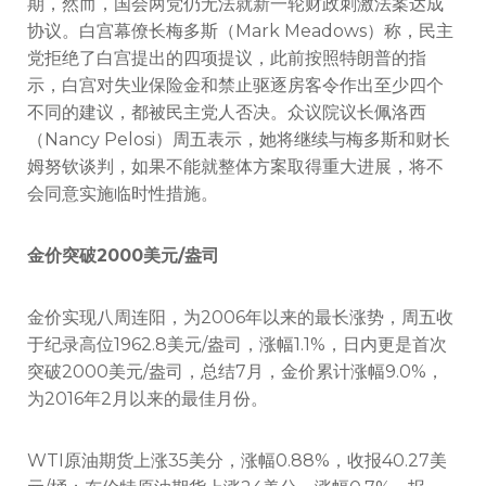
期，然而，国会两党仍无法就新一轮财政刺激法案达成
协议。白宫幕僚长梅多斯（Mark Meadows）称，民主
党拒绝了白宫提出的四项提议，此前按照特朗普的指
示，白宫对失业保险金和禁止驱逐房客令作出至少四个
不同的建议，都被民主党人否决。众议院议长佩洛西
（Nancy Pelosi）周五表示，她将继续与梅多斯和财长
姆努钦谈判，如果不能就整体方案取得重大进展，将不
会同意实施临时性措施。
金价突破2000美元/盎司
金价实现八周连阳，为2006年以来的最长涨势，周五收
于纪录高位1962.8美元/盎司，涨幅1.1%，日内更是首次
突破2000美元/盎司，总结7月，金价累计涨幅9.0%，
为2016年2月以来的最佳月份。
WTI原油期货上涨35美分，涨幅0.88%，收报40.27美