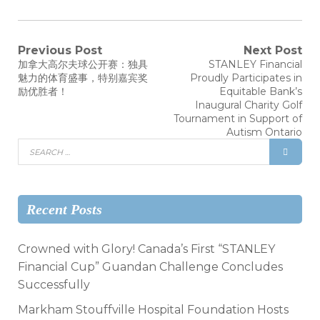
Previous Post
Next Post
加拿大高尔夫球公开赛：独具
STANLEY Financial
魅力的体育盛事，特别嘉宾奖
Proudly Participates in
励优胜者！
Equitable Bank’s
Inaugural Charity Golf
Tournament in Support of
Autism Ontario
Recent Posts
Crowned with Glory! Canada’s First “STANLEY
Financial Cup” Guandan Challenge Concludes
Successfully
Markham Stouffville Hospital Foundation Hosts