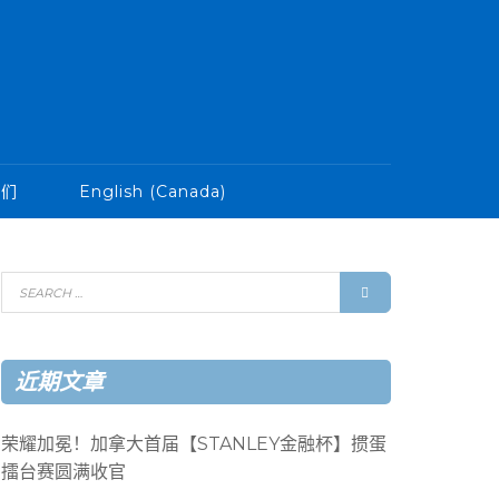
我们
English (Canada)
近期文章
荣耀加冕！加拿大首届【STANLEY金融杯】掼蛋
擂台赛圆满收官