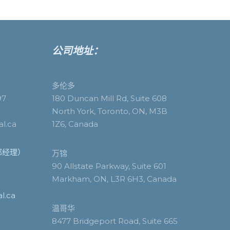
公司地址：
多伦多
97
180 Duncan Mill Rd, Suite 608
North York, Toronto, ON, M3B
al.ca
1Z6, Canada
户部经理）
万锦
90 Allstate Parkway, Suite 601
Markham, ON, L3R 6H3, Canada
l.ca
温哥华
8477 Bridgeport Road, Suite 665