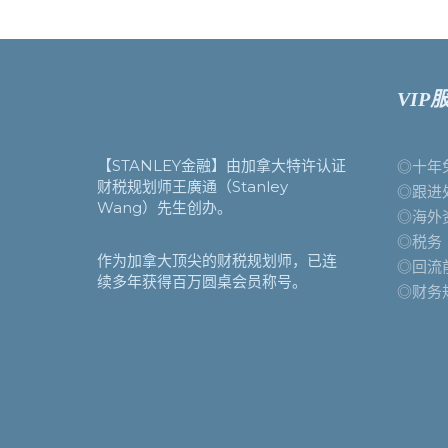
VIP
【STANLEY金融】由加拿大特许认证
◎十年
财税规划师王廣通（Stanley
◎跟进
Wang）先生创办。
◎海外
◎税务
作为加拿大顶尖的财税规划师，已连
◎回流
续多年获得百万圆桌会员称号。
◎财务