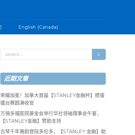
们
English (Canada)
近期文章
荣耀加冕！加拿大首届【STANLEY金融杯】掼蛋
擂台赛圆满收官
万锦多福医院基金会举行华社领袖理事会午宴，
【STANLEY金融】赞助支持
古琴千年雅韵登陆多伦多，【STANLEY 金融】助