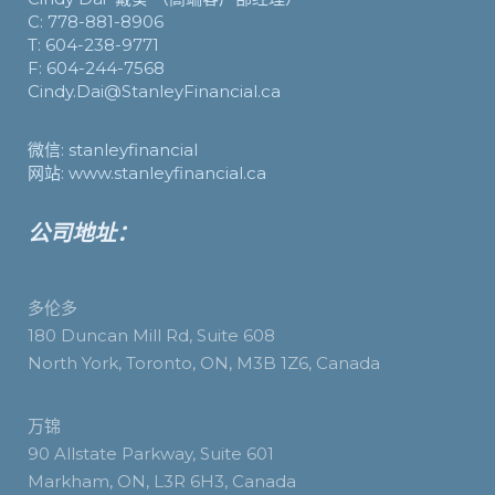
C: 778-881-8906
T: 604-238-9771
F: 604-244-7568
Cindy.Dai@StanleyFinancial.ca
微信: stanleyfinancial
网站: www.stanleyfinancial.ca
公司地址：
多伦多
180 Duncan Mill Rd, Suite 608
North York, Toronto, ON, M3B 1Z6, Canada
万锦
90 Allstate Parkway, Suite 601
Markham, ON, L3R 6H3, Canada