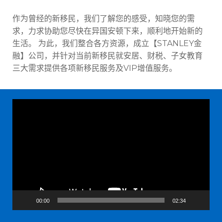
作为曾经的新移民，我们了解您的感受，知晓您的需
求，力求协助您尽快在异国安顿下来，顺利地开始新的
生活。 为此，我们整合各方资源，成立【STANLEY金
融】公司，并针对当前新移民就安居、财税、子女教育
三大需求提供各项新移民服务及VIP增值服务。
视
频
播
放
器
00:00
02:34